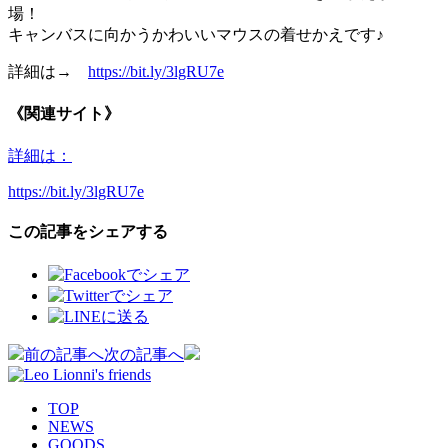
場！
キャンバスに向かうかわいいマウスの着せかえです♪
詳細は→
https://bit.ly/3lgRU7e
《関連サイト》
詳細は：
https://bit.ly/3lgRU7e
この記事をシェアする
投
前の記事へ
次の記事へ
稿
TOP
ナ
NEWS
GOODS