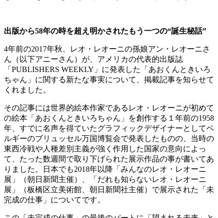
出版から58年の時を超え明かされたもう一つの“誕生秘話”
4年前の2017年秋、レオ・レオーニの孫娘アン・レオーニさ
ん（以下アニーさん）が、アメリカの代表的出版誌
「PUBLISHERS WEEKLY」に発表した「あおくんときいろ
ちゃん」に関する新たな事実について、掲載記事を知らせて
くれました。
その記事には世界的絵本作家であるレオ・レオーニが初めて
の絵本「あおくんときいろちゃん」を創作する１年前の1958
年、すでに名声を得ていたグラフィックデザイナーとしてベ
ルギーのブリュッセル万国博覧会で発表したものの、当時の
東西冷戦や人種差別主義が強く作用した国家の意向によっ
て、たった数週間で取り下げられた展示作品の事が書いてあ
りました。日本でも2018年以降「みんなのレオ・レオーニ
展」（朝日新聞主催）、「だれも知らないレオ・レオーニ
展」（板橋区立美術館、朝日新聞社主催）で展示された「未
完成の仕事」についてです。
この「未完成の仕事」の最後のパートに「望まれる未来」と