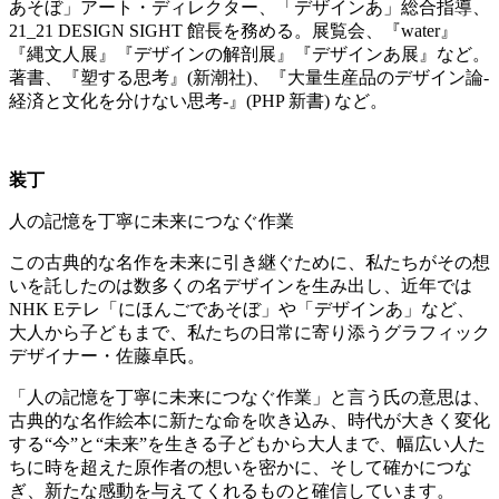
あそぼ」アート・ディレクター、「デザインあ」総合指導、
21_21 DESIGN SIGHT 館長を務める。展覧会、『water』
『縄文人展』『デザインの解剖展』『デザインあ展』など。
著書、『塑する思考』(新潮社)、『大量生産品のデザイン論-
経済と文化を分けない思考-』(PHP 新書) など。
装丁
人の記憶を丁寧に未来につなぐ作業
この古典的な名作を未来に引き継ぐために、私たちがその想
いを託したのは数多くの名デザインを生み出し、近年では
NHK Eテレ「にほんごであそぼ」や「デザインあ」など、
大人から子どもまで、私たちの日常に寄り添うグラフィック
デザイナー・佐藤卓氏。
「人の記憶を丁寧に未来につなぐ作業」と言う氏の意思は、
古典的な名作絵本に新たな命を吹き込み、時代が大きく変化
する“今”と“未来”を生きる子どもから大人まで、幅広い人た
ちに時を超えた原作者の想いを密かに、そして確かにつな
ぎ、新たな感動を与えてくれるものと確信しています。