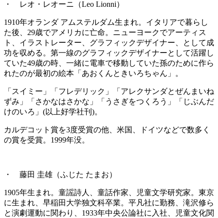
・ レオ・レオーニ（Leo Lionni）
1910年オランダ アムステルダム生まれ。イタリアで暮らし
た後、29歳でアメリカに亡命。ニューヨークでアーティス
ト、イラストレーター、グラフィックデザイナー、として成
功を収める。第一線のグラフィックデザイナーとして活躍し
ていた49歳の時、一緒に電車で移動していた孫のために作ら
れたのが最初の絵本「あおくんときいろちゃん」。
「スイミー」「フレデリック」「アレクサンダとぜんまいね
ずみ」「さかなはさかな」「うさぎをつくろう」「じぶんだ
けのいろ」(以上好学社刊)。
カルデコット賞を3度受賞の他、米国、ドイツなどで数多く
の賞を受賞。1999年没。
・ 藤田 圭雄（ふじた たまお）
1905年生まれ。童謡詩人、童話作家、児童文学研究家。東京
に生まれ、早稲田大学独文科卒業。平凡社に勤務、滝沢修ら
と演劇運動に関わり、1933年中央公論社に入社、児童文化関