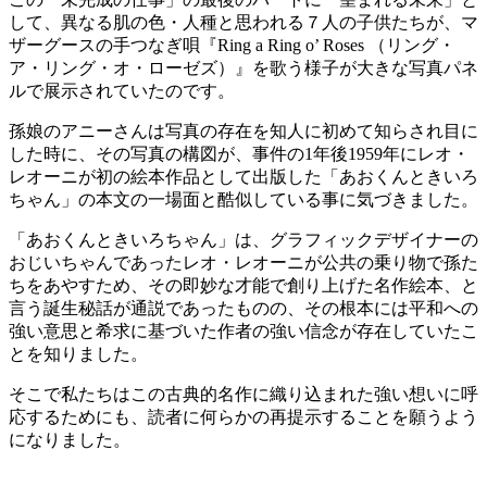
して、異なる肌の色・人種と思われる７人の子供たちが、マ
ザーグースの手つなぎ唄『Ring a Ring o’ Roses （リング・
ア・リング・オ・ローゼズ）』を歌う様子が大きな写真パネ
ルで展示されていたのです。
孫娘のアニーさんは写真の存在を知人に初めて知らされ目に
した時に、その写真の構図が、事件の1年後1959年にレオ・
レオーニが初の絵本作品として出版した「あおくんときいろ
ちゃん」の本文の一場面と酷似している事に気づきました。
「あおくんときいろちゃん」は、グラフィックデザイナーの
おじいちゃんであったレオ・レオーニが公共の乗り物で孫た
ちをあやすため、その即妙な才能で創り上げた名作絵本、と
言う誕生秘話が通説であったものの、その根本には平和への
強い意思と希求に基づいた作者の強い信念が存在していたこ
とを知りました。
そこで私たちはこの古典的名作に織り込まれた強い想いに呼
応するためにも、読者に何らかの再提示することを願うよう
になりました。