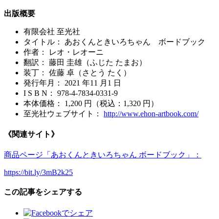
出版概要
有限会社 至光社
タイトル： あおくんときいろちゃん ボードブック
作者： レオ・レオーニ
翻訳： 藤田 圭雄（ふじた たまお）
装丁： 佐藤 卓（さとう たく）
発行年月： 2021 年11 月1 日
I S B N： 978-4-7834-0331-9
本体価格： 1,200 円（税込：1,320 円）
至光社ウェブサイト：
http://www.ehon-artbook.com/
《関連サイト》
商品ページ「あおくんときいろちゃん ボードブック」：
https://bit.ly/3mB2k25
この記事をシェアする