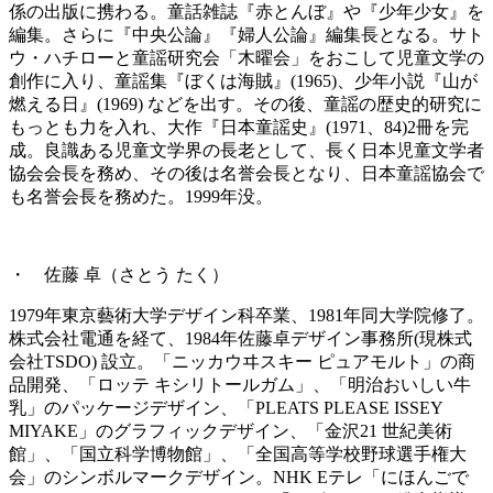
係の出版に携わる。童話雑誌『赤とんぼ』や『少年少女』を
編集。さらに『中央公論』『婦人公論』編集長となる。サト
ウ・ハチローと童謡研究会「木曜会」をおこして児童文学の
創作に入り、童謡集『ぼくは海賊』(1965)、少年小説『山が
燃える日』(1969) などを出す。その後、童謡の歴史的研究に
もっとも力を入れ、大作『日本童謡史』(1971、84)2冊を完
成。良識ある児童文学界の長老として、長く日本児童文学者
協会会長を務め、その後は名誉会長となり、日本童謡協会で
も名誉会長を務めた。1999年没。
・ 佐藤 卓（さとう たく）
1979年東京藝術大学デザイン科卒業、1981年同大学院修了。
株式会社電通を経て、1984年佐藤卓デザイン事務所(現株式
会社TSDO) 設立。「ニッカウヰスキー ピュアモルト」の商
品開発、「ロッテ キシリトールガム」、「明治おいしい牛
乳」のパッケージデザイン、「PLEATS PLEASE ISSEY
MIYAKE」のグラフィックデザイン、「金沢21 世紀美術
館」、「国立科学博物館」、「全国高等学校野球選手権大
会」のシンボルマークデザイン。NHK Eテレ「にほんごで