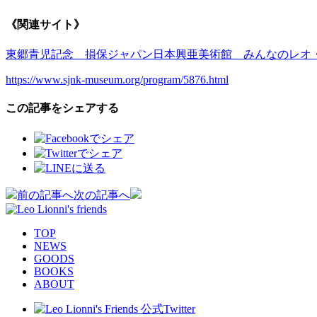
《関連サイト》
東郷青児記念 損保ジャパン日本興亜美術館 みんなのレオ
https://www.sjnk-museum.org/program/5876.html
この記事をシェアする
投
前の記事へ
次の記事へ
稿
TOP
ナ
NEWS
GOODS
ビ
BOOKS
ABOUT
ゲ
ー