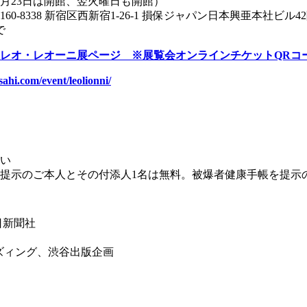
、9月23日は開館、翌火曜日も開館）
8338 新宿区西新宿1-26-1 損保ジャパン日本興亜本社ビル4
で
レオ・レオーニ展ページ ※展覧会オンラインチケットQRコ
ahi.com/event/leolionni/
い
提示のご本人とその付添人1名は無料。被爆者健康手帳を提示
日新聞社
ンダイズィング、渋谷出版企画