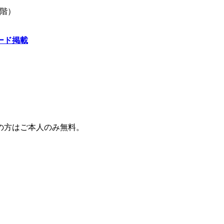
2階）
ード掲載
の方はご本人のみ無料。