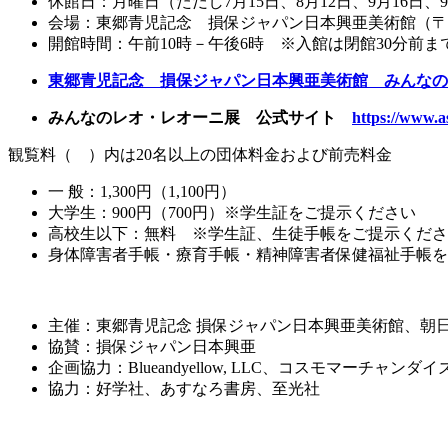
休館日：月曜日（ただし7月15日、8月12日、9月16日
会場：東郷青児記念 損保ジャパン日本興亜美術館（〒160-
開館時間：午前10時－午後6時 ※入館は閉館30分前ま
東郷青児記念 損保ジャパン日本興亜美術館 みんなの
みんなのレオ・レオーニ展 公式サイト
https://www.as
観覧料（ ）内は20名以上の団体料金および前売料金
一 般：1,300円（1,100円）
大学生：900円（700円）※学生証をご提示ください
高校生以下：無料 ※学生証、生徒手帳をご提示くださ
身体障害者手帳・療育手帳・精神障害者保健福祉手帳を
主催：東郷青児記念 損保ジャパン日本興亜美術館、朝
協賛：損保ジャパン日本興亜
企画協力：Blueandyellow, LLC、コスモマーチャ
協力：好学社、あすなろ書房、至光社