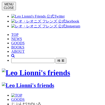
MENU
CLOSE
TOP
NEWS
GOODS
BOOKS
ABOUT
GOODS
じぶんだけのいろ