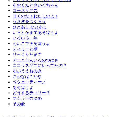
あおくんときいろちゃん
コーネリアス
ぼくのだ！わたしのよ！
うさぎをつくろう
ひとあし ひとあし
いろとかずであそぼうよ
いろいろ一年
えいごであそぼうよ
ティリーと壁
びっくりたまご
チコときんいろのつばさ
ニコラスどこにいってたの？
あいうえおのき
さかなはさかな
ペツェッティーノ
あそぼうよ
どうするティリー？
マシューのゆめ
その他