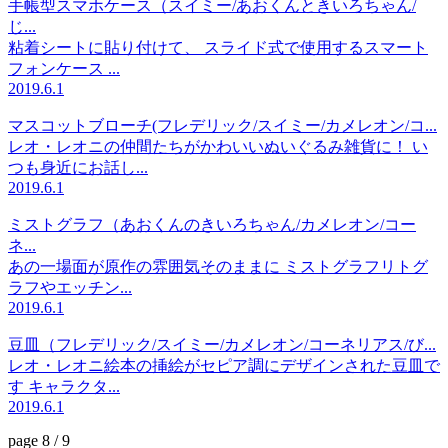
手帳型スマホケース（スイミー/あおくんときいろちゃん/
じ...
粘着シートに貼り付けて、 スライド式で使用するスマート
フォンケース ...
2019.6.1
マスコットブローチ(フレデリック/スイミー/カメレオン/コ...
レオ・レオニの仲間たちがかわいいぬいぐるみ雑貨に！ い
つも身近にお話し...
2019.6.1
ミストグラフ（あおくんのきいろちゃん/カメレオン/コー
ネ...
あの一場面が原作の雰囲気そのままに ミストグラフリトグ
ラフやエッチン...
2019.6.1
豆皿（フレデリック/スイミー/カメレオン/コーネリアス/び...
レオ・レオニ絵本の挿絵がセピア調にデザインされた豆皿で
す キャラクタ...
2019.6.1
page 8 / 9