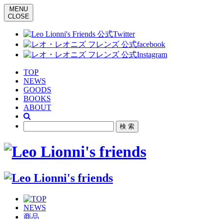
MENU
CLOSE
TOP
NEWS
GOODS
BOOKS
ABOUT
NEWS
商品