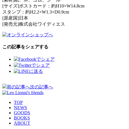
[サイズ]ポストカード：約H10×W14.8cm
スタンプ：約H2.2×W1.3×D0.9cm
[原産国]日本
[発売元]株式会社ワイディエス
この記事をシェアする
投
前の記事へ
次の記事へ
稿
ナ
TOP
NEWS
ビ
GOODS
BOOKS
ゲ
ABOUT