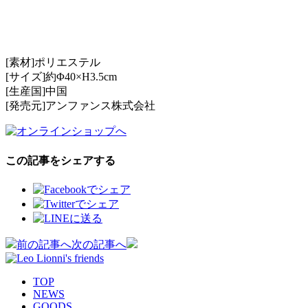
[素材]ポリエステル
[サイズ]約Φ40×H3.5cm
[生産国]中国
[発売元]アンファンス株式会社
この記事をシェアする
投
前の記事へ
次の記事へ
稿
TOP
ナ
NEWS
GOODS