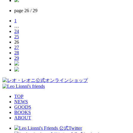
page
26 / 29
1
…
24
25
26
27
28
29
TOP
NEWS
GOODS
BOOKS
ABOUT