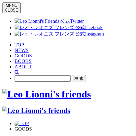
MENU
CLOSE
TOP
NEWS
GOODS
BOOKS
ABOUT
GOODS