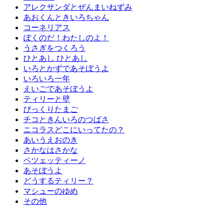
アレクサンダとぜんまいねずみ
あおくんときいろちゃん
コーネリアス
ぼくのだ！わたしのよ！
うさぎをつくろう
ひとあし ひとあし
いろとかずであそぼうよ
いろいろ一年
えいごであそぼうよ
ティリーと壁
びっくりたまご
チコときんいろのつばさ
ニコラスどこにいってたの？
あいうえおのき
さかなはさかな
ペツェッティーノ
あそぼうよ
どうするティリー？
マシューのゆめ
その他