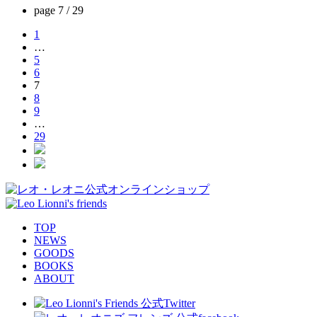
page
7 / 29
1
…
5
6
7
8
9
…
29
TOP
NEWS
GOODS
BOOKS
ABOUT