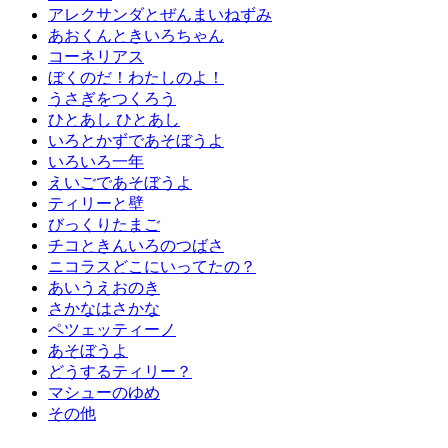
アレクサンダとぜんまいねずみ
あおくんときいろちゃん
コーネリアス
ぼくのだ！わたしのよ！
うさぎをつくろう
ひとあし ひとあし
いろとかずであそぼうよ
いろいろ一年
えいごであそぼうよ
ティリーと壁
びっくりたまご
チコときんいろのつばさ
ニコラスどこにいってたの？
あいうえおのき
さかなはさかな
ペツェッティーノ
あそぼうよ
どうするティリー？
マシューのゆめ
その他