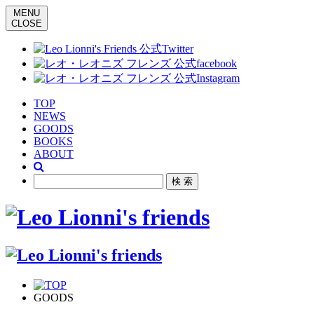
MENU
CLOSE
TOP
NEWS
GOODS
BOOKS
ABOUT
GOODS