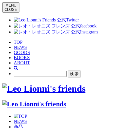
MENU
CLOSE
TOP
NEWS
GOODS
BOOKS
ABOUT
NEWS
商品