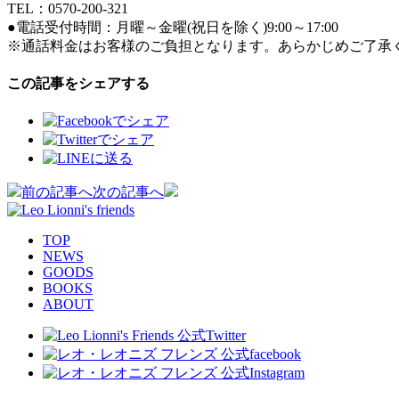
TEL：0570-200-321
●電話受付時間：月曜～金曜(祝日を除く)9:00～17:00
※通話料金はお客様のご負担となります。あらかじめご了承
この記事をシェアする
投
前の記事へ
次の記事へ
稿
TOP
ナ
NEWS
GOODS
ビ
BOOKS
ABOUT
ゲ
ー
シ
ョ