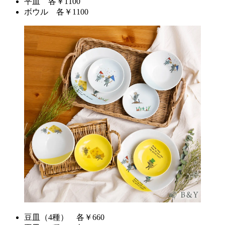
平皿 各￥1100
ボウル 各￥1100
豆皿（4種） 各￥660