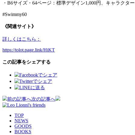
・B6サイズ・64ページ：標準デザイン1,000円、キャラクターデ
#Swimmy60
《関連サイト》
詳しくはこちら：
https://tolot.page.link/HiKT
この記事をシェアする
投
前の記事へ
次の記事へ
稿
TOP
ナ
NEWS
GOODS
ビ
BOOKS