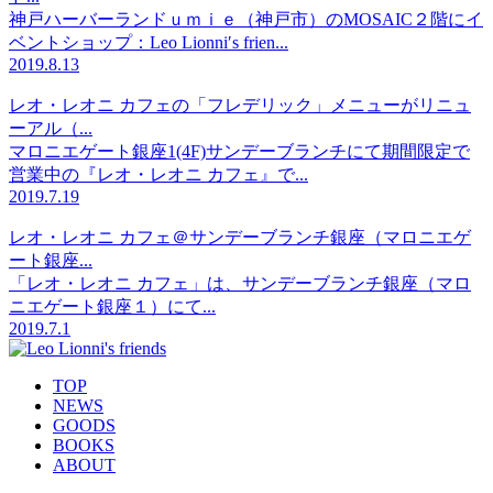
神戸ハーバーランドｕｍｉｅ（神戸市）のMOSAIC２階にイ
ベントショップ：Leo Lionni′s frien...
2019.8.13
レオ・レオニ カフェの「フレデリック」メニューがリニュ
ーアル（...
マロニエゲート銀座1(4F)サンデーブランチにて期間限定で
営業中の『レオ・レオニ カフェ』で...
2019.7.19
レオ・レオニ カフェ＠サンデーブランチ銀座（マロニエゲ
ート銀座...
「レオ・レオニ カフェ」は、サンデーブランチ銀座（マロ
ニエゲート銀座１）にて...
2019.7.1
TOP
NEWS
GOODS
BOOKS
ABOUT