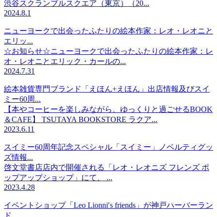
渋谷スクランブルスクエア（東京）（20...
2024.8.1
ニューヨークで出会ったふたりの絵本作家：レオ・レオニと
エリッ...
☆お知らせ☆ニューヨークで出会ったふたりの絵本作家：レ
オ・レオニとエリック・カールの...
2024.7.31
絵本雑貨専門ブランド「えほん+えほん」出店情報及びスイ
ミー60周...
【本やコーヒーを楽しみながら、ゆっくりと過ごせるBOOK
＆CAFE】 TSUTAYA BOOKSTORE ラクア...
2023.6.11
スイミー60周年記念スペシャル「スイミー」ノベルティグッ
ズ情報...
啓文堂書店店内で開催される「レオ・レオニズ フレンズ ポ
ップアップショップ」にて、 ...
2023.4.28
イベントショップ「Leo Lionni′s friends」が神戸ハーバーラン
ド...