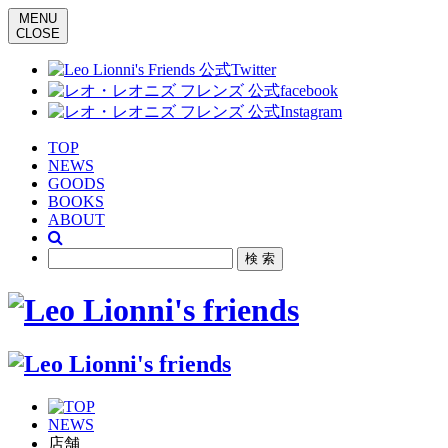
MENU
CLOSE
TOP
NEWS
GOODS
BOOKS
ABOUT
NEWS
店舗